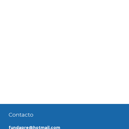
dirigimos a la raíz de las inequidades, discriminación y
violencia
de género, creando un espacio donde la palabra y el
encuentro son
catalizadores para el cambio
LÍNEAS DE ATENCIÓN
Prevención de violencias basadas en género y
fortalecimiento de la
autonomía económica.
Contacto
fundapre@hotmail.com