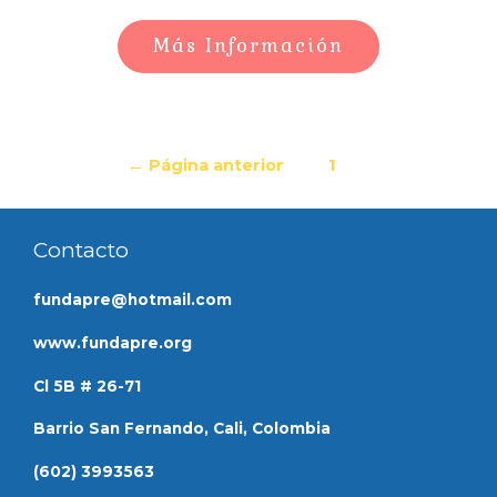
Más Información
←
Página anterior
1
2
Contacto
fundapre@hotmail.com
www.fundapre.org
Cl 5B # 26-71
Barrio San Fernando, Cali, Colombia
(602) 3993563