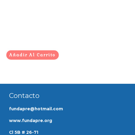
Lectura comentada,
página a página, de los
libros más
representativos de la
obra de
Anthony Browne.
Añadir Al Carrito
Contacto
fundapre@hotmail.com
www.fundapre.org
Cl 5B # 26-71