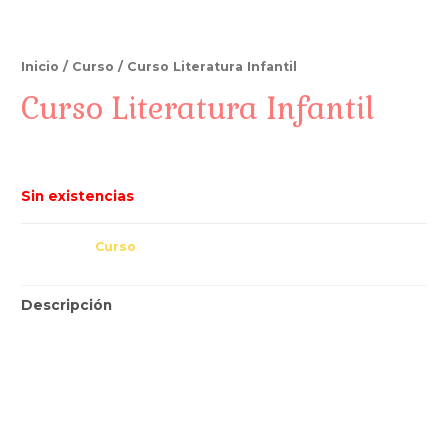
Inicio
/
Curso
/ Curso Literatura Infantil
Curso Literatura Infantil
$
220,000.00
Sin existencias
Categoría:
Curso
Descripción
Uno de los factores esenciales para fomentar e
interiorizar el conocimiento, es a través de la
emoción. Así mismo, el desarrollo de la
sensibilidad estética y de la creatividad son los