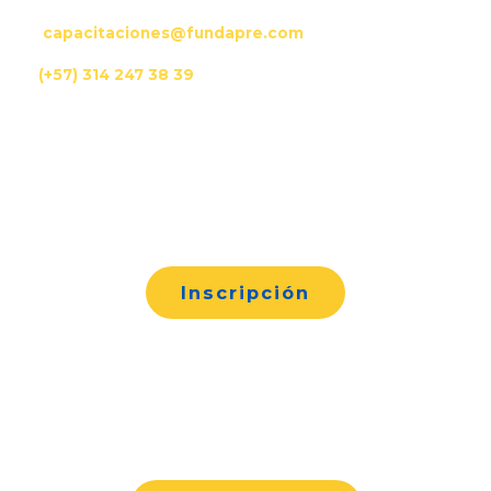
capacitaciones@fundapre.com
(+57) 314 247 38 39
Inscripción
Una vez efectuado el pago realice su inscripción
en el siguiente Link.
Inscripción
Ficha Técnica del Curso
Descargue la ficha técnica del curso en el
siguiente Link.