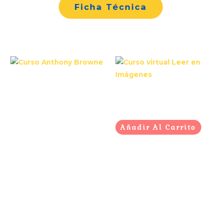
Ficha Técnica
Productos relacionados
Curso Anthony Browne
$
150,000.00
Curso virtual Leer en
Imágenes
Objetivos
$
200,000.00
Realizar un recorrido por
Añadir Al Carrito
la vida y obra de Anthony
Browne
Reconocer las influencias
en otros autores previos
y posteriores
Metodología