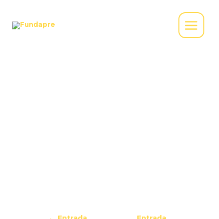
¡Tenemos nuevo PBX!
Cambiamos para mejorar. Por eso, ahora puedes
comunicarte con nosotros a través de nuestro
PBX 602-3993563
¡Estamos atentos para atenderte!
←
Entrada
Entrada