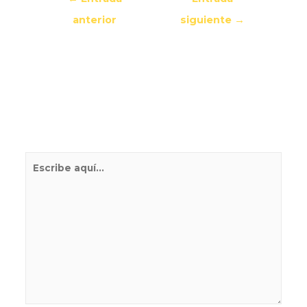
anterior
siguiente
→
Deja un comentario
Tu dirección de correo electrónico no será
publicada.
Los campos obligatorios están
marcados con
*